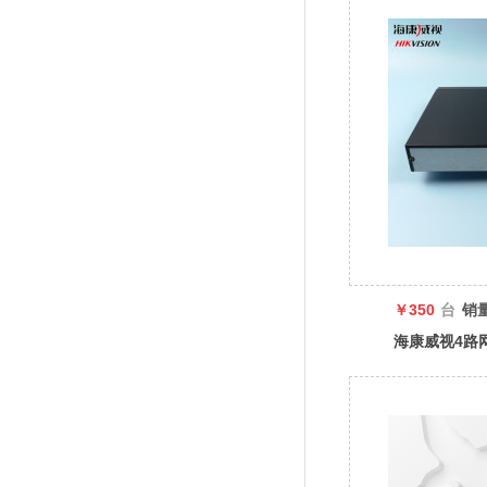
￥350
台
销
海康威视4路
7804N-F1C