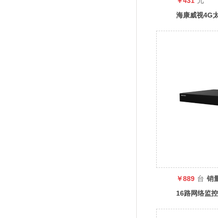
￥431
元
海康威视4G
免流量免插电
￥889
台
销量
16路网络监
视HIKVISI
NVR监控主机D