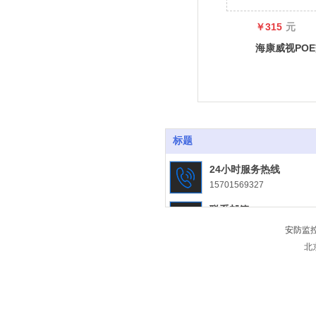
￥315
元
海康威视PO
换机
标题
24小时服务热线
15701569327
联系邮箱
jiansongjk@163.com
安防监
北
联系地址
北京市大兴区魏善庄镇北京城