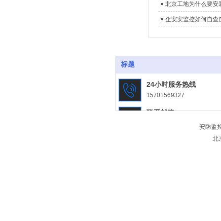
北京工地为什么要安
企安安监控如何自查
标题
24小时服务热线
15701569327
联系邮箱
jiansongjk@163.com
安防监
北
联系地址
北京市大兴区魏善庄镇北京城